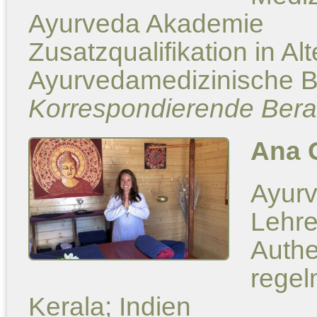
Ayurveda Akademie
Zusatzqualifikation in A
Ayurvedamedizinische B
Korrespondierende Bera
Ana G
Ayurv
Lehre
Authe
regel
Kerala; Indien