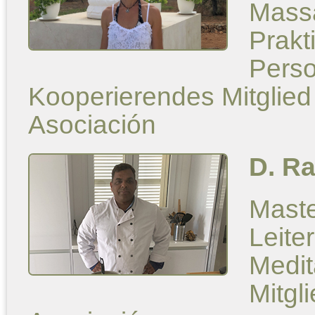
Massa
Prakt
Perso
Kooperierendes Mitglied
Asociación
D. R
Mast
Leite
Medit
Mitgl