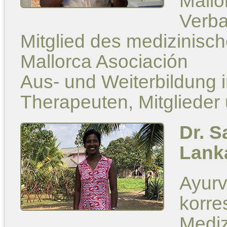
Mallo
Verb
Mitglied des medizinisc
Mallorca Asociación
Aus- und Weiterbildung
Therapeuten, Mitglieder
Dr. 
Lank
Ayurv
korre
Mediz