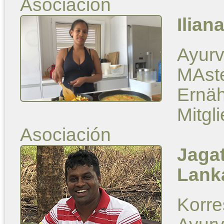
Asociación
Ilian
Ayurv
MAste
Ernä
Mitgl
Asociación
Jaga
Lank
Korre